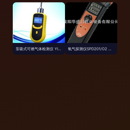
泵吸式可燃气体检测仪 YI2000-HCL 精准守护，为氯化氢气体检测提供专业解决方案
氧气探测仪SPD201/O2 工业安全与生命保障的关键守护者